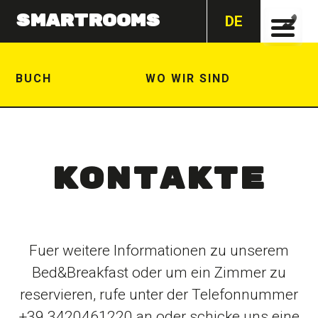
Zum
SmartRooms
DE
Inhalt
springen
BUCH
WO WIR SIND
Kontakte
Fuer weitere Informationen zu unserem
Bed&Breakfast oder um ein Zimmer zu
reservieren, rufe unter der Telefonnummer
+39 3420461220 an oder schicke uns eine